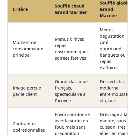
Soufflé glacé
Soufflé chaud
Critère
Grand
Grand Marnier
Marnier
Menus
dégustation,
Menus d’hiver,
Moment de
café
repas
consommation
gourmand,
gastronomiques,
principal
banquets ou
soirées festives
repas
d’affaires
Grand classique
Dessert chic,
Image perçue
français,
moderne,
par le client
spectaculaire à
entre mousse
l’arrivée
et glace
Envoi coordonné
Dressage à la
avec la sortie du
minute, sans
Contraintes
four, mais sans
cuisson, très
opérationnelles
préparation
léger en main-