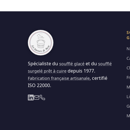
S
G
N
C
Spécialiste du
et du
soufflé glacé
soufflé
C
depuis 1977.
surgelé prêt à cuire
F
, certifié
Fabrication française artisanale
ISO 22000.
M
L
G
M