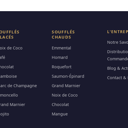
L'ENTRE
OUFFLÉS
SOUFFLÉS
LACÉS
CHAUDS
Notre Savo
oix de Coco
Emmental
Distributi
afé
Homard
Command
hocolat
Roquefort
Blog & Act
ramboise
Saumon-Épinard
Contact & 
arc de Champagne
Grand Marnier
imoncello
Noix de Coco
rand Marnier
Chocolat
ojito
Mangue