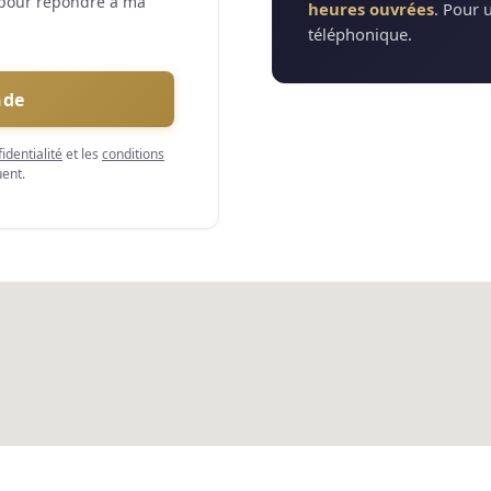
 pour répondre à ma
heures ouvrées
. Pour 
téléphonique.
nde
identialité
et les
conditions
ent.