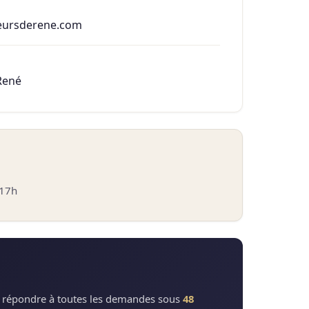
eursderene.com
René
 17h
répondre à toutes les demandes sous
48