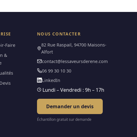
PRISE
NOUS CONTACTER
82 Rue Raspail, 94700 Maisons-
ir-Faire
Alfort
on &
contact@lessaveursderene.com
e
06 99 30 10 30
ualités
LinkedIn
Devis
Lundi – Vendredi : 9h – 17h
Demander un devis
Échantillon gratuit sur demande