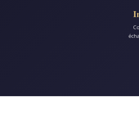
I
Co
écha