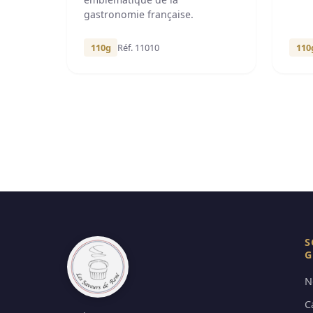
gastronomie française.
110g
Réf. 11010
110
S
G
N
C