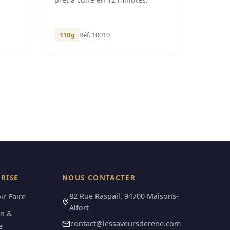
110g
Réf. 10010
PRISE
NOUS CONTACTER
82 Rue Raspail, 94700 Maisons-
ir-Faire
Alfort
on &
contact@lessaveursderene.com
e