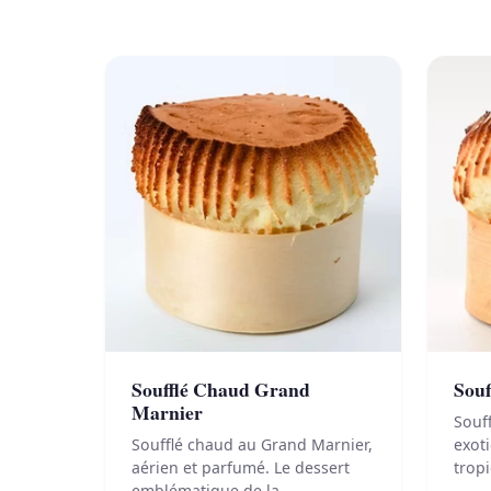
Soufflé Chaud Grand
Souf
Marnier
Souff
Soufflé chaud au Grand Marnier,
exot
aérien et parfumé. Le dessert
trop
emblématique de la