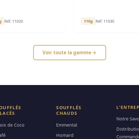
g
Réf. 11020
110g
Réf. 11030
Voir toute la gamme
L'ENTRE
OUFFLÉS
SOUFFLÉS
LACÉS
CHAUDS
Notre Savo
oix de Coco
Emmental
Distributi
afé
Homard
Command