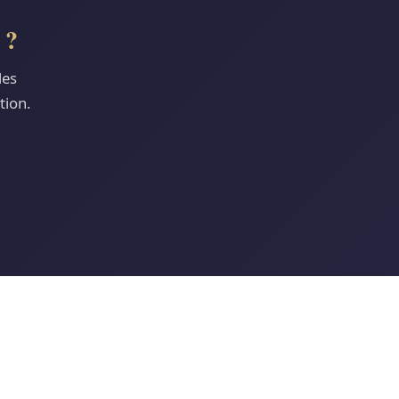
 ?
des
tion.