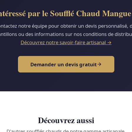
ntéressé par le Soufflé Chaud Mangue
ntactez notre équipe pour obtenir un devis personnalisé, 
ntillons ou des informations sur nos conditions de distribu
Découvrez notre savoir-faire artisanal →
Demander un devis gratuit
Découvrez aussi
D'autres soufflés chauds de notre gamme artisanale.