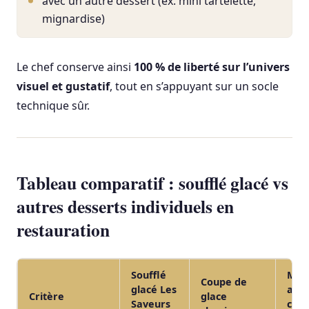
avec un autre dessert (ex. mini tartelette,
mignardise)
Le chef conserve ainsi
100 % de liberté sur l’univers
visuel et gustatif
, tout en s’appuyant sur un socle
technique sûr.
Tableau comparatif : soufflé glacé vs
autres desserts individuels en
restauration
Soufflé
Moe
Coupe de
glacé Les
au
Critère
glace
Saveurs
choc