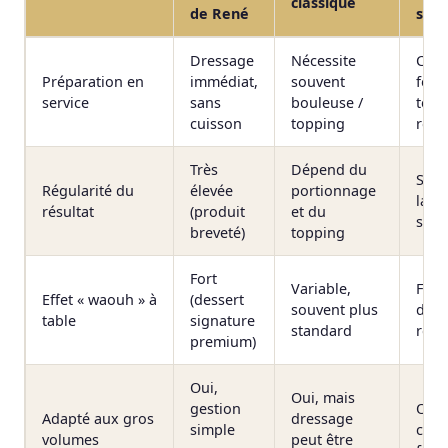
classique
de René
surg
Dressage
Nécessite
Cuis
Préparation en
immédiat,
souvent
four
service
sans
bouleuse /
temp
cuisson
topping
repo
Très
Dépend du
Sens
Régularité du
élevée
portionnage
la
résultat
(produit
et du
sur/
breveté)
topping
Fort
Variable,
Fort
Effet « waouh » à
(dessert
souvent plus
déjà
table
signature
standard
rép
premium)
Oui,
Oui, mais
gestion
Oui,
Adapté aux gros
dressage
simple
capa
volumes
peut être