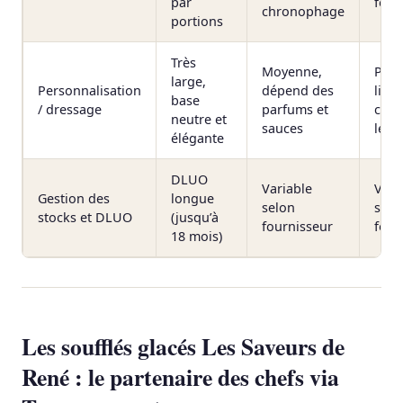
par
four
chronophage
portions
Très
Moyenne,
Plus
large,
Personnalisation
dépend des
limit
base
/ dressage
parfums et
cent
neutre et
sauces
le c
élégante
DLUO
Variable
Vari
Gestion des
longue
selon
selo
stocks et DLUO
(jusqu’à
fournisseur
four
18 mois)
Les soufflés glacés Les Saveurs de
René : le partenaire des chefs via