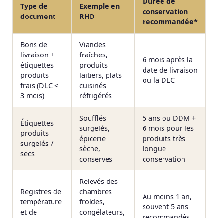
Durée de
Type de
Exemple en
conservation
document
RHD
recommandée*
Bons de
Viandes
livraison +
fraîches,
6 mois après la
étiquettes
produits
date de livraison
produits
laitiers, plats
ou la DLC
frais (DLC <
cuisinés
3 mois)
réfrigérés
Soufflés
5 ans ou DDM +
Étiquettes
surgelés,
6 mois pour les
produits
épicerie
produits très
surgelés /
sèche,
longue
secs
conserves
conservation
Relevés des
Registres de
chambres
Au moins 1 an,
température
froides,
souvent 5 ans
et de
congélateurs,
recommandés