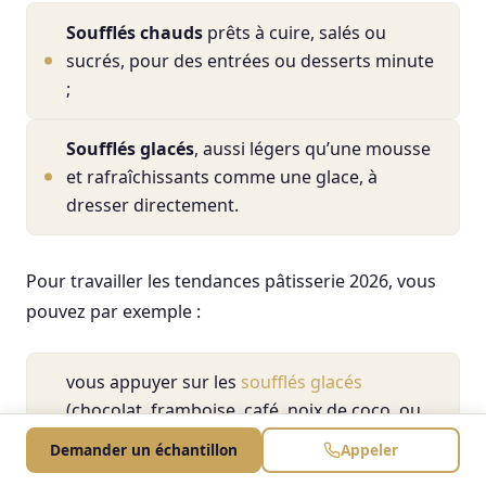
Soufflés chauds
prêts à cuire, salés ou
sucrés, pour des entrées ou desserts minute
;
Soufflés glacés
, aussi légers qu’une mousse
et rafraîchissants comme une glace, à
dresser directement.
Pour travailler les tendances pâtisserie 2026, vous
pouvez par exemple :
vous appuyer sur les
soufflés glacés
(chocolat, framboise, café, noix de coco, ou
versions alcoolisées) pour couvrir les besoins
Demander un échantillon
Appeler
en desserts fruités, glacés et festifs ;