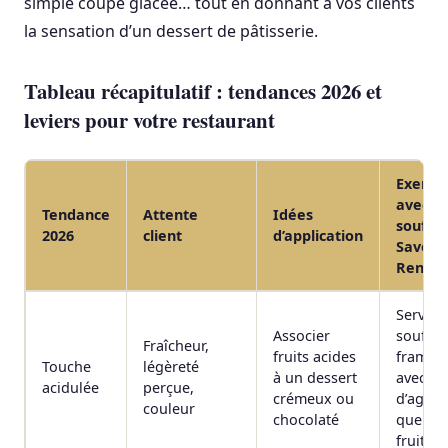
simple coupe glacée… tout en donnant à vos clients
la sensation d’un dessert de pâtisserie.
Tableau récapitulatif : tendances 2026 et
leviers pour votre restaurant
Exemp
avec u
Tendance
Attente
Idées
soufflé
2026
client
d’application
Saveur
René
Servir 
Associer
soufflé
Fraîcheur,
fruits acides
frambo
Touche
légèreté
à un dessert
avec ze
acidulée
perçue,
crémeux ou
d’agrum
couleur
chocolaté
quelqu
fruits f