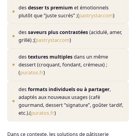
des
desser ts premium
et émotionnels
plutôt que “juste sucrés” ;(
pastrystar.com
)
des
saveurs plus contrastées
(acidulé, amer,
grillé) ;(
pastrystar.com
)
des
textures multiples
dans un même
dessert (croquant, fondant, crémeux) ;
(
puratos.fr
)
des
formats individuels ou à partager
,
adaptés aux nouveaux usages (café
gourmand, dessert “signature”, goûter tardif,
etc.).(
puratos.fr
)
Dans ce contexte, les solutions de pâtisserie