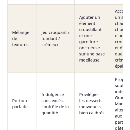
Accomp
Ajouter un
un souf
élément
chaud
croustillant
chocola
Mélange
Jeu croquant /
et une
d’une t
de
fondant /
garniture
crousti
textures
crémeux
onctueuse
et d’un
sur une base
quenell
moelleuse
crème
épaisse
Propos
soufflé
individ
Indulgence
Privilégier
Grand
Portion
sans excès,
les desserts
Marnie
parfaite
contrôle de la
individuels
alterna
quantité
bien calibrés
aux gr
parts d
gâteau