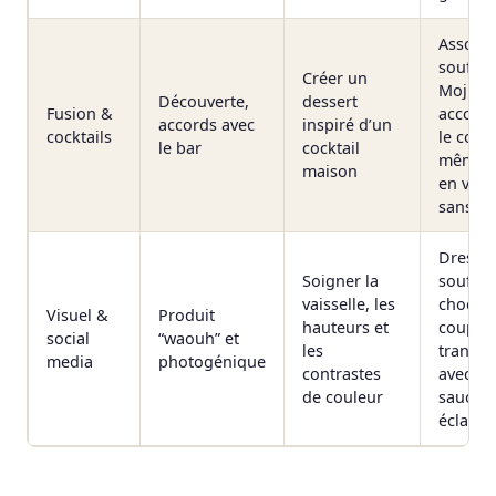
Associe
soufflé
Créer un
Mojito 
Découverte,
dessert
Fusion &
accord 
accords avec
inspiré d’un
cocktails
le cockt
le bar
cocktail
même 
maison
en vers
sans al
Dresse
Soigner la
soufflé
vaisselle, les
chocola
Visuel &
Produit
hauteurs et
coupe
social
“waouh” et
les
transpa
media
photogénique
contrastes
avec st
de couleur
sauce e
éclats 