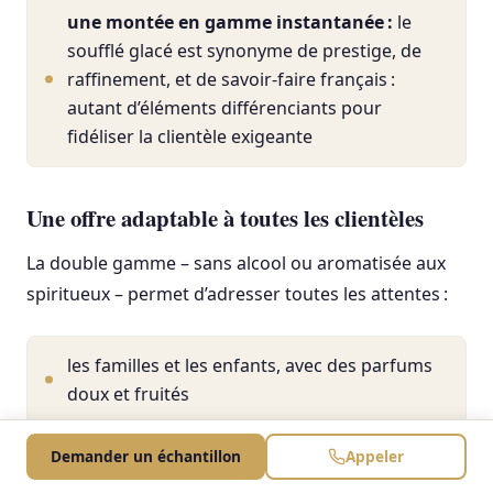
une montée en gamme instantanée :
le
soufflé glacé est synonyme de prestige, de
raffinement, et de savoir-faire français :
autant d’éléments différenciants pour
fidéliser la clientèle exigeante
Une offre adaptable à toutes les clientèles
La double gamme – sans alcool ou aromatisée aux
spiritueux – permet d’adresser toutes les attentes :
les familles et les enfants, avec des parfums
doux et fruités
les amateurs d’accords mets-spiritueux, avec
Demander un échantillon
Appeler
des desserts relevés de Grand Marnier ou de