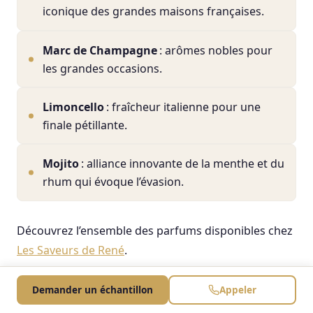
iconique des grandes maisons françaises.
Marc de Champagne
: arômes nobles pour
les grandes occasions.
Limoncello
: fraîcheur italienne pour une
finale pétillante.
Mojito
: alliance innovante de la menthe et du
rhum qui évoque l’évasion.
Découvrez l’ensemble des parfums disponibles chez
Les Saveurs de René
.
L’art d’accorder le soufflé glacé avec le menu
Demander un échantillon
Appeler