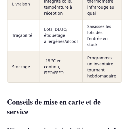
intégrité colis,
thermomètre
Livraison
température à
infrarouge au
réception
quai
Saisissez les
Lots, DLUO,
lots dès
Traçabilité
étiquetage
l’entrée en
allergènes/alcool
stock
Programmez
-18 °C en
un inventaire
Stockage
continu,
tournant
FIFO/FEFO
hebdomadaire
Conseils de mise en carte et de
service