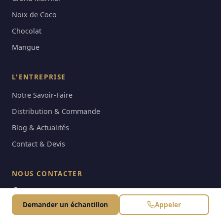
Noix de Coco
Chocolat
Mangue
L'ENTREPRISE
Notre Savoir-Faire
Distribution & Commande
Blog & Actualités
Contact & Devis
NOUS CONTACTER
82 Rue Raspail, 94700 Maisons-Alfort
Demander un échantillon
Appeler
contact@lessaveursderene.com