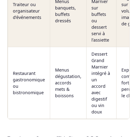
Menus
Marnier
Traiteur ou
sur de 
banquets,
sur
organisateur
volume
buffets
buffets
d’événements
image 
dressés
ou
de ga
dessert
servi à
l’assiette
Dessert
Grand
Marnier
Menus
Expéri
Restaurant
intégré à
dégustation,
complè
gastronomique
un
accords
forte v
ou
accord
mets &
perçue
bistronomique
avec
boissons
le clien
digestif
ou vin
doux