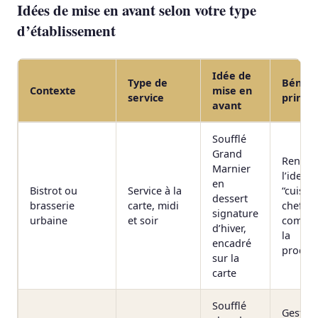
Idées de mise en avant selon votre type
d’établissement
Idée de
Type de
Bénéfi
Contexte
mise en
service
princip
avant
Soufflé
Grand
Renfor
Marnier
l’identi
en
Bistrot ou
Service à la
“cuisin
dessert
brasserie
carte, midi
chef” s
signature
urbaine
et soir
complex
d’hiver,
la
encadré
produc
sur la
carte
Soufflé
Gestio