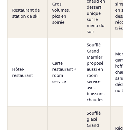
chaud en
Gros
simplif
dessert
Restaurant de
volumes,
en serv
unique
station de ski
pics en
dessert
sur le
soirée
réconfo
menu du
très at
soir
Soufflé
Grand
Montée
Marnier
gamme
Carte
proposé
l’offre 
Hôtel-
restaurant +
aussi en
chambr
restaurant
room
room
sans cu
service
service
dédiée 
avec
nuit
boissons
chaudes
Soufflé
glacé
Grand
Régular