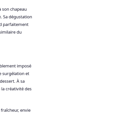
 à son chapeau
é. Sa dégustation
end parfaitement
imilaire du
itablement imposé
 surgélation et
dessert. À sa
la créativité des
fraîcheur, envie