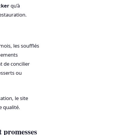
cker
qu’à
estauration.
ois, les soufflés
ssements
t de concilier
esserts ou
tion, le site
e qualité.
et promesses