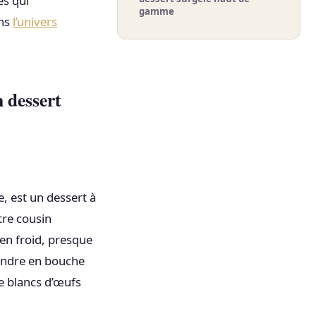
es qui
gamme
ans
l’univers
n dessert
, est un dessert à
tre cousin
ien froid, presque
 fondre en bouche
re blancs d’œufs