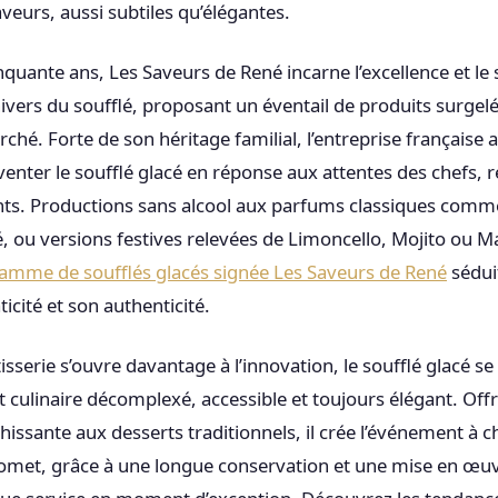
veurs, aussi subtiles qu’élégantes.
quante ans, Les Saveurs de René incarne l’excellence et le 
nivers du soufflé, proposant un éventail de produits surgel
ché. Forte de son héritage familial, l’entreprise française a
venter le soufflé glacé en réponse aux attentes des chefs, 
ts. Productions sans alcool aux parfums classiques comme
, ou versions festives relevées de Limoncello, Mojito ou M
amme de soufflés glacés signée Les Saveurs de René
sédui
icité et son authenticité.
tisserie s’ouvre davantage à l’innovation, le soufflé glacé 
t culinaire décomplexé, accessible et toujours élégant. Off
chissante aux desserts traditionnels, il crée l’événement à 
omet, grâce à une longue conservation et une mise en œuvr