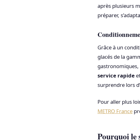
après plusieurs mo
préparer, s’adapt
Conditionnemen
Grâce à un condit
glacés de la gam
gastronomiques, t
service rapide
e
surprendre lors 
Pour aller plus lo
METRO France
pro
Pourquoi le s