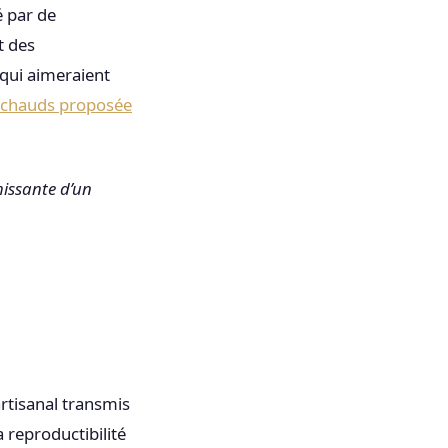
é par de
t des
 qui aimeraient
 chauds proposée
chissante d’un
artisanal transmis
a reproductibilité