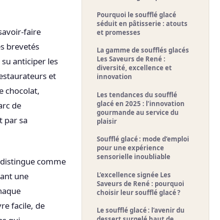
Pourquoi le soufflé glacé
séduit en pâtisserie : atouts
savoir-faire
et promesses
és brevetés
La gamme de soufflés glacés
Les Saveurs de René :
 su anticiper les
diversité, excellence et
restaurateurs et
innovation
 chocolat,
Les tendances du soufflé
glacé en 2025 : l’innovation
arc de
gourmande au service du
t par sa
plaisir
Soufflé glacé : mode d’emploi
pour une expérience
sensorielle inoubliable
se distingue comme
L’excellence signée Les
rant une
Saveurs de René : pourquoi
chaque
choisir leur soufflé glacé ?
e facile, de
Le soufflé glacé : l’avenir du
dessert surgelé haut de