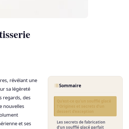
tisserie
res, révélant une
Sommaire
ur sa légèreté
es regards, des
Qu’est-ce qu’un soufflé glacé
e nouvelles
? Origines et secrets d’un
dessert d’exception
ésolument
Les secrets de fabrication
aérienne et ses
d’un soufflé glacé parfait