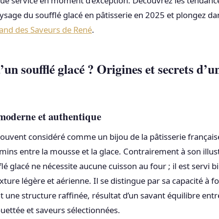
ue service en moment d’exception. Découvrez les tendanc
ysage du soufflé glacé en pâtisserie en 2025 et plongez d
mand des Saveurs de René
.
’un soufflé glacé ? Origines et secrets d’u
 moderne et authentique
 souvent considéré comme un bijou de la pâtisserie française
mins entre la mousse et la glace. Contrairement à son illus
flé glacé ne nécessite aucune cuisson au four ; il est servi b
xture légère et aérienne. Il se distingue par sa capacité à
 une structure raffinée, résultat d’un savant équilibre ent
ettée et saveurs sélectionnées.