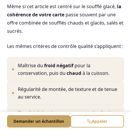
Même si cet article est centré sur le soufflé glacé,
la
cohérence de votre carte
passe souvent par une
offre combinée de soufflés chauds et glacés, salés et
sucrés.
Les mêmes critères de contrôle qualité s’appliquent :
Maîtrise du
froid négatif
pour la
conservation, puis du
chaud
à la cuisson.
Régularité de montée, de texture et de tenue
au service.
Simplicité de mise en œuvre pour les équipes
(temps de cuisson, tolérance aux petites
Demander un échantillon
Appeler
variations de four).