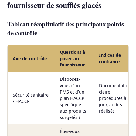
fournisseur de soufflés glacés
Tableau récapitulatif des principaux points
de contrôle
Questions à
Indices de
Axe de contrôle
poser au
confiance
fournisseur
Disposez-
vous d’un
Documentation
PMS et d’un
claire,
Sécurité sanitaire
plan HACCP
procédures à
/ HACCP
spécifique
jour, audits
aux produits
réalisés
surgelés ?
Êtes-vous