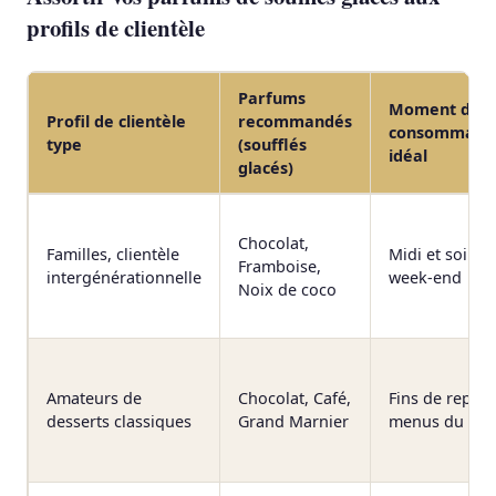
profils de clientèle
Parfums
Moment de
Profil de clientèle
recommandés
consommati
type
(soufflés
idéal
glacés)
Chocolat,
Familles, clientèle
Midi et soir,
Framboise,
intergénérationnelle
week-end
Noix de coco
Amateurs de
Chocolat, Café,
Fins de repas,
desserts classiques
Grand Marnier
menus du soi