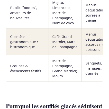
Mojito,
Menus
Public “foodies”,
Limoncello,
dégustation,
amateurs de
Marc de
soirées à
nouveautés
Champagne,
thème
Noix de coco
Menus
Clientèle
Café, Grand
dégustation,
gastronomique /
Marnier, Marc
accords mets
bistronomique
de Champagne
boissons
Marc de
Banquets,
Groupes &
Champagne,
mariages, fin
événements festifs
Grand Marnier,
d’année
Mojito
Pourquoi les soufflés glacés séduisent