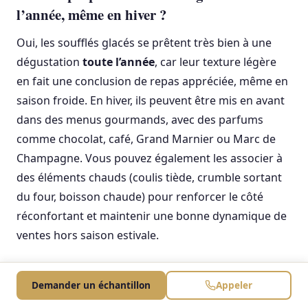
l’année, même en hiver ?
Oui, les soufflés glacés se prêtent très bien à une
dégustation
toute l’année
, car leur texture légère
en fait une conclusion de repas appréciée, même en
saison froide. En hiver, ils peuvent être mis en avant
dans des menus gourmands, avec des parfums
comme chocolat, café, Grand Marnier ou Marc de
Champagne. Vous pouvez également les associer à
des éléments chauds (coulis tiède, crumble sortant
du four, boisson chaude) pour renforcer le côté
réconfortant et maintenir une bonne dynamique de
ventes hors saison estivale.
Comment valoriser un soufflé glacé sur ma
Demander un échantillon
Appeler
carte pour augmenter les ventes ?