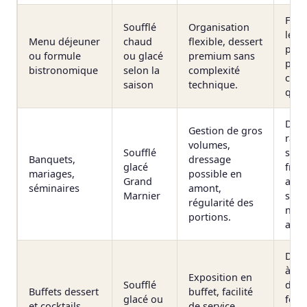
Fin 
Soufflé
Organisation
légè
Menu déjeuner
chaud
flexible, dessert
parf
ou formule
ou glacé
premium sans
perç
bistronomique
selon la
complexité
com
saison
technique.
quali
Dess
Gestion de gros
raffi
volumes,
Soufflé
stab
Banquets,
dressage
glacé
frai
mariages,
possible en
Grand
au s
séminaires
amont,
Marnier
simu
régularité des
nom
portions.
assie
Dégu
à la
Exposition en
Soufflé
dem
Buffets dessert
buffet, facilité
glacé ou
form
et cocktails
de service