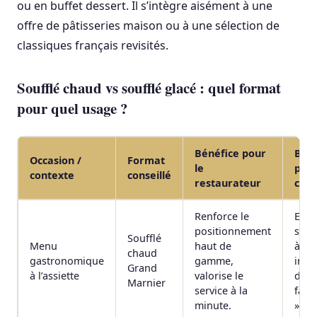
ou en buffet dessert. Il s’intègre aisément à une
offre de pâtisseries maison ou à une sélection de
classiques français revisités.
Soufflé chaud vs soufflé glacé : quel format
pour quel usage ?
Bénéfice pour
Béné
Occasion /
Format
le
pour
contexte
conseillé
restaurateur
clie
Renforce le
Effet
positionnement
spec
Soufflé
Menu
haut de
à tab
chaud
gastronomique
gamme,
impr
Grand
à l’assiette
valorise le
de d
Marnier
service à la
fait 
minute.
».