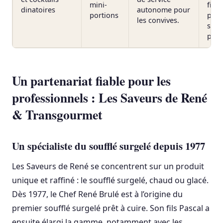
mini-
fing
dinatoires
autonome pour
portions
poss
les convives.
selo
prés
Un partenariat fiable pour les
professionnels : Les Saveurs de René
& Transgourmet
Un spécialiste du soufflé surgelé depuis 1977
Les Saveurs de René se concentrent sur un produit
unique et raffiné : le soufflé surgelé, chaud ou glacé.
Dès 1977, le Chef René Brulé est à l’origine du
premier soufflé surgelé prêt à cuire. Son fils Pascal a
ensuite élargi la gamme, notamment avec les