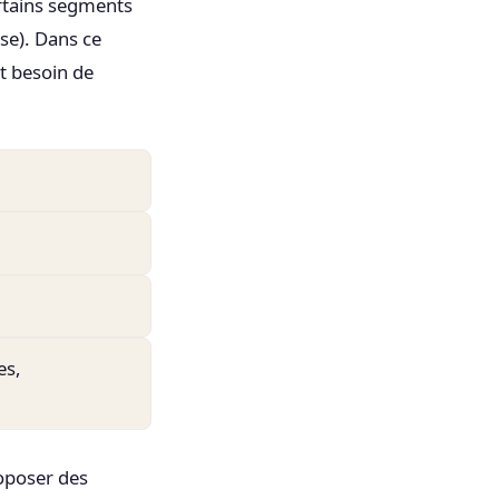
ertains segments
se). Dans ce
t besoin de
es,
roposer des