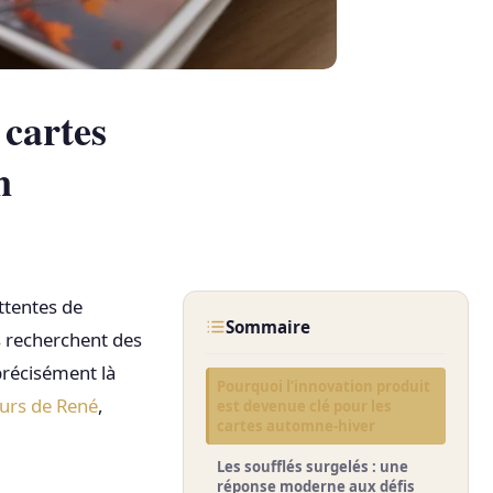
 cartes
n
ttentes de
Sommaire
rs recherchent des
 précisément là
Pourquoi l’innovation produit
urs de René
,
est devenue clé pour les
cartes automne-hiver
Les soufflés surgelés : une
réponse moderne aux défis