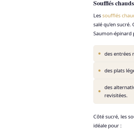
Soufflés chauds
Les
soufflés chau
salé qu’en sucré
Saumon-épinard p
des entrées 
des plats lég
des alternati
revisitées.
Côté sucré, les s
idéale pour :