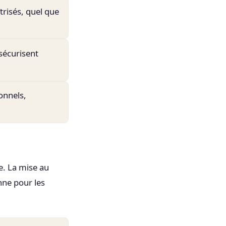
trisés, quel que
sécurisent
onnels,
e. La mise au
nne pour les