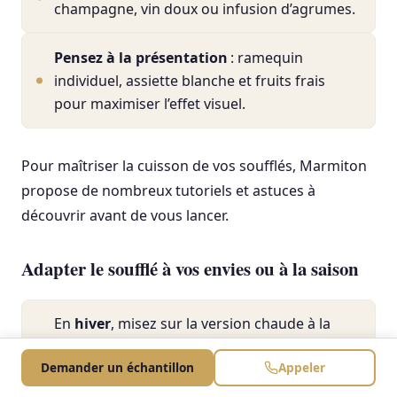
champagne, vin doux ou infusion d’agrumes.
Pensez à la présentation
: ramequin
individuel, assiette blanche et fruits frais
pour maximiser l’effet visuel.
Pour maîtriser la cuisson de vos soufflés, Marmiton
propose de nombreux tutoriels et astuces à
découvrir avant de vous lancer.
Adapter le soufflé à vos envies ou à la saison
En
hiver
, misez sur la version chaude à la
sortie du four, parfaite pour réchauffer les
Demander un échantillon
Appeler
cœurs après un repas copieux.