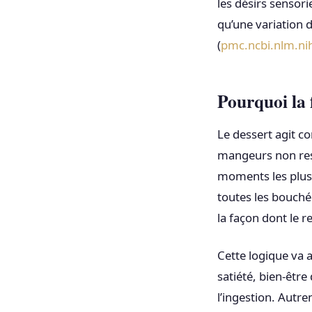
les désirs sensor
qu’une variation 
(
pmc.ncbi.nlm.ni
Pourquoi la 
Le dessert agit c
mangeurs non restr
moments les plus 
toutes les bouchée
la façon dont le r
Cette logique va 
satiété, bien-être
l’ingestion. Autre