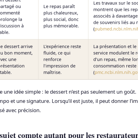
Les travaux sur le soc
partagé ou
Le repas paraît
montrent que les rep
commenté
plus chaleureux,
associés à davantage
prolonge la
plus social, donc
de souvenirs liés au
iscussion à
plus mémorable.
(
pubmed.ncbi.nlm.ni
able.
e dessert arrive
L’expérience reste
La présentation et le
au bon moment,
fluide, ce qui
service modulent le r
avec une
renforce
d’un repas, même lor
présentation
l’impression de
consommation reste
table.
maîtrise.
(
pmc.ncbi.nlm.nih.go
 une idée simple : le dessert n’est pas seulement un goût. 
po et une signature. Lorsqu’il est juste, il peut donner l’
sé avec précision.
sujet compte autant pour les restaurateu