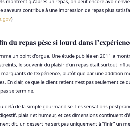
iels montrent qu’après un repas, on peut encore avoir envie
de saveurs contribue à une impression de repas plus satisfa
h.gov
)
fin du repas pèse si lourd dans l’expérienc
omme un point d’orgue. Une étude publiée en 2011 a montr
eints, le souvenir du plaisir d’un repas était surtout influ
marquants de l’expérience, plutôt que par une addition m
s. En clair, ce que le client retient n’est pas seulement ce 
epas se termine.
au-delà de la simple gourmandise. Les sensations postpran
 digestif, plaisir et humeur, et ces dimensions continuent d
ment dit, un dessert ne sert pas uniquement à “finir” un men