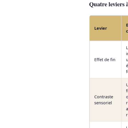
Quatre leviers 
E
Levier
L
i
Effet de fin
f
f
Contraste
o
sensoriel
r
a
r