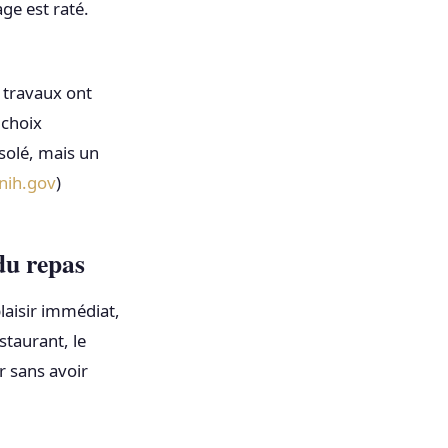
age est raté.
s travaux ont
 choix
isolé, mais un
nih.gov
)
du repas
plaisir immédiat,
staurant, le
r sans avoir