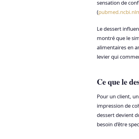
sensation de confo
(
pubmed.ncbi.nlm
Le dessert influen
montré que le sim
alimentaires en am
levier qui commen
Ce que le de
Pour un client, un
impression de coh
dessert devient do
besoin d’être spec