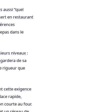
s aussi “quel
sert en restaurant
férences
repas dans le
ieurs niveaux :
t gardera de sa
me rigueur que
nt cette exigence
ace rapide,
n courte au four.
 et un réseau de