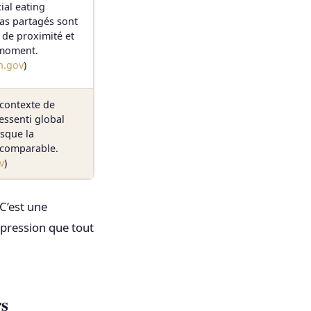
ial eating
as partagés sont
 de proximité et
 moment.
h.gov
)
 contexte de
essenti global
sque la
 comparable.
v
)
C’est une
impression que tout
rs