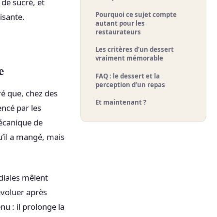
 de sucré, et
Pourquoi ce sujet compte
isante.
autant pour les
restaurateurs
Les critères d’un dessert
vraiment mémorable
e
FAQ : le dessert et la
perception d’un repas
é que, chez des
Et maintenant ?
encé par les
écanique de
qu’il a mangé, mais
diales mêlent
’évoluer après
u : il prolonge la