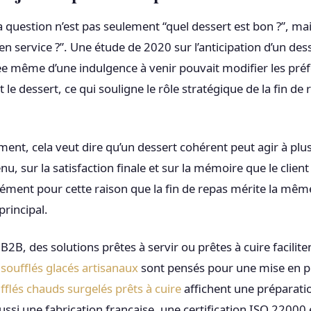
a question n’est pas seulement “quel dessert est bon ?”, mai
 en service ?”. Une étude de 2020 sur l’anticipation d’un des
ée même d’une indulgence à venir pouvait modifier les pré
 le dessert, ce qui souligne le rôle stratégique de la fin de 
ment, cela veut dire qu’un dessert cohérent peut agir à plus
u, sur la satisfaction finale et sur la mémoire que le clien
cisément pour cette raison que la fin de repas mérite la mê
 principal.
2B, des solutions prêtes à servir ou prêtes à cuire facilite
s
soufflés glacés artisanaux
sont pensés pour une mise en pl
fflés chauds surgelés prêts à cuire
affichent une préparatio
ussi une fabrication française, une certification ISO 22000