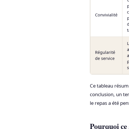
Convivialité
d
t
L
Régularité
de service
s
Ce tableau résume
conclusion, un tem
le repas a été pen
Pourquoi ce 