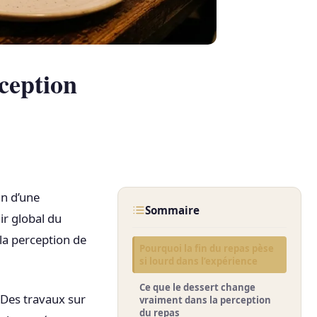
ception
in d’une
Sommaire
r global du
la perception de
Pourquoi la fin du repas pèse
si lourd dans l’expérience
Ce que le dessert change
 Des travaux sur
vraiment dans la perception
du repas