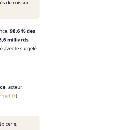
tés de cuisson
ance,
98,6 % des
6,6 milliards
té avec le surgelé
nce
, acteur
rmet.fr
)
épicerie,