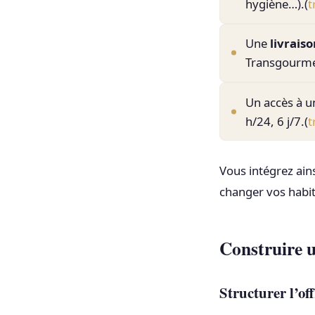
hygiène…).(
t
Une
livraiso
Transgourmet
Un accès à 
h/24, 6 j/7.(
t
Vous intégrez ain
changer vos habit
Construire u
Structurer l’off