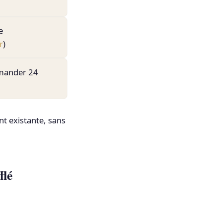
e
r
)
mmander 24
nt existante, sans
flé