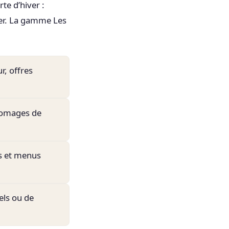
te d’hiver :
éger. La gamme Les
r, offres
fromages de
s et menus
tels ou de