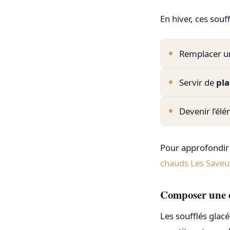
En hiver, ces souf
Remplacer un
Servir de
pla
Devenir l’él
Pour approfondir 
chauds Les Saveu
Composer une of
Les soufflés glac