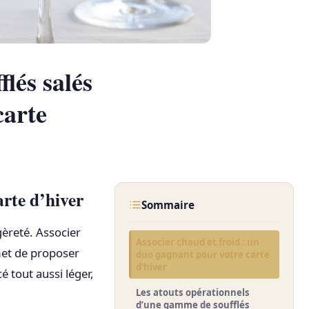
lés salés
carte
arte d’hiver
Sommaire
gèreté. Associer
Associer chaud et froid : un
et de proposer
duo gagnant pour votre carte
d’hiver
é tout aussi léger,
Les atouts opérationnels
d’une gamme de soufflés