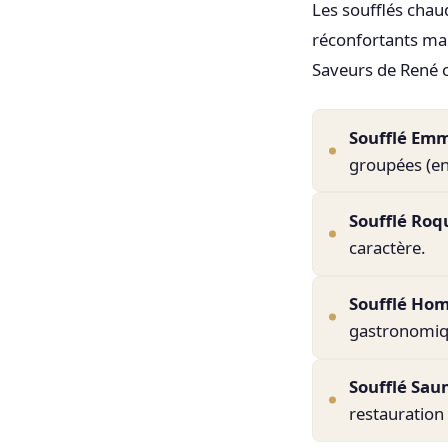
Les soufflés chaud
réconfortants mais
Saveurs de René c
Soufflé Em
groupées (ent
Soufflé Roq
caractère.
Soufflé Ho
gastronomiq
Soufflé Sa
restauration