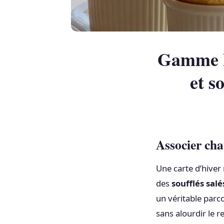
Gamme hi
et s
Associer cha
Une carte d’hiver 
des
soufflés sal
un véritable parco
sans alourdir le r