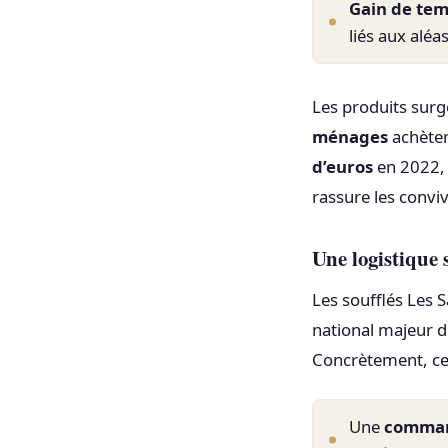
Gain de tem
liés aux aléa
Les produits surg
ménages
achèten
d’euros
en 2022, d
rassure les convi
Une logistique 
Les soufflés Les 
national majeur de
Concrètement, cel
Une
comman