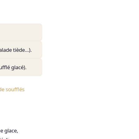
alade tiède…).
ufflé glacé).
e soufflés
e glace,