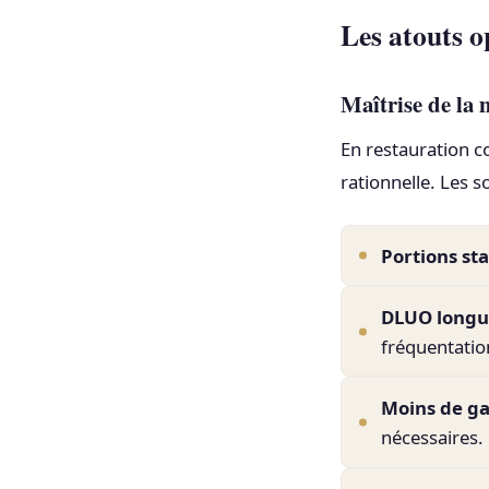
Les atouts o
Maîtrise de la 
En restauration c
rationnelle. Les s
Portions st
DLUO long
fréquentatio
Moins de ga
nécessaires.