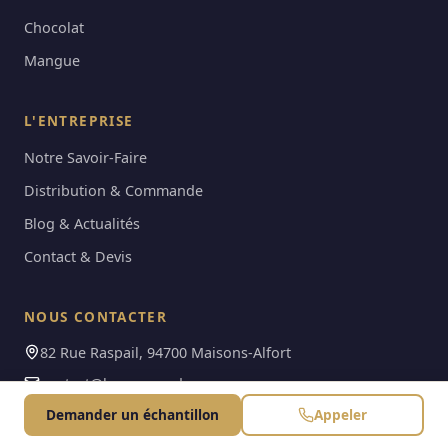
Chocolat
Mangue
L'ENTREPRISE
Notre Savoir-Faire
Distribution & Commande
Blog & Actualités
Contact & Devis
NOUS CONTACTER
82 Rue Raspail, 94700 Maisons-Alfort
contact@lessaveursderene.com
06 99 30 10 30
Demander un échantillon
Appeler
LinkedIn