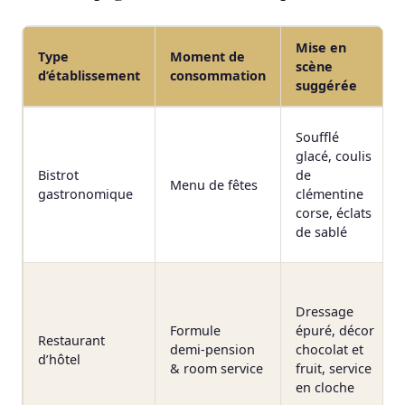
Mise en
Type
Moment de
scène
d’établissement
consommation
suggérée
Soufflé
glacé, coulis
Bistrot
de
Menu de fêtes
gastronomique
clémentine
corse, éclats
de sablé
Dressage
Formule
épuré, décor
Restaurant
demi‑pension
chocolat et
d’hôtel
& room service
fruit, service
en cloche