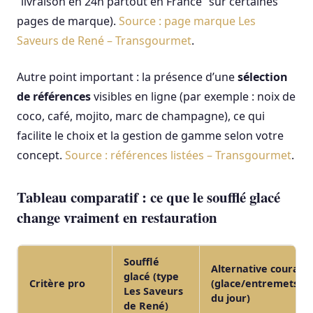
“livraison en 24h partout en France” sur certaines
pages de marque).
Source : page marque Les
Saveurs de René – Transgourmet
.
Autre point important : la présence d’une
sélection
de références
visibles en ligne (par exemple : noix de
coco, café, mojito, marc de champagne), ce qui
facilite le choix et la gestion de gamme selon votre
concept.
Source : références listées – Transgourmet
.
Tableau comparatif : ce que le soufflé glacé
change vraiment en restauration
Soufflé
Alternative courant
glacé (type
Critère pro
(glace/entremets/pâ
Les Saveurs
du jour)
de René)