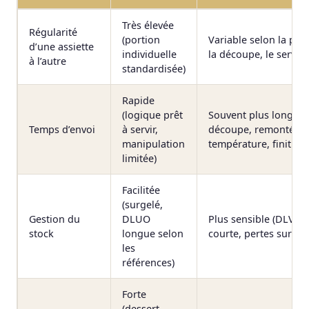
Très élevée
Régularité
(portion
Variable selon la pro
d’une assiette
individuelle
la découpe, le service
à l’autre
standardisée)
Rapide
(logique prêt
Souvent plus long (d
Temps d’envoi
à servir,
découpe, remontée 
manipulation
température, finition
limitée)
Facilitée
(surgelé,
Gestion du
DLUO
Plus sensible (DLV pl
stock
longue selon
courte, pertes sur in
les
références)
Forte
(dessert