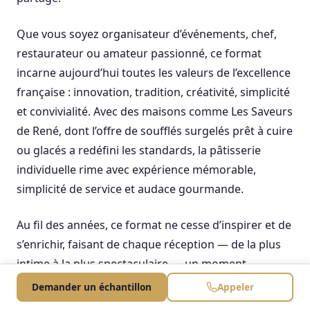
Que vous soyez organisateur d’événements, chef,
restaurateur ou amateur passionné, ce format
incarne aujourd’hui toutes les valeurs de l’excellence
française : innovation, tradition, créativité, simplicité
et convivialité. Avec des maisons comme Les Saveurs
de René, dont l’offre de soufflés surgelés prêt à cuire
ou glacés a redéfini les standards, la pâtisserie
individuelle rime avec expérience mémorable,
simplicité de service et audace gourmande.
Au fil des années, ce format ne cesse d’inspirer et de
s’enrichir, faisant de chaque réception — de la plus
intime à la plus spectaculaire — un moment
d’exception, où chaque invité trouvera la pâtisserie à
Demander un échantillon
Appeler
son goût, à son rythme, à sa mesure. Parce qu’au