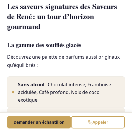
Les saveurs signatures des Saveurs
de René : un tour d’horizon
gourmand
La gamme des soufflés glacés
Découvrez une palette de parfums aussi originaux
qu’équilibrés :
Sans alcool
: Chocolat intense, Framboise
acidulée, Café profond, Noix de coco
exotique
Avec alcool
: Grand Marnier emblématique,
Demander un échantillon
Appeler
Marc de Champagne raffiné, Limoncello
pétillant, Mojito rafraîchissant