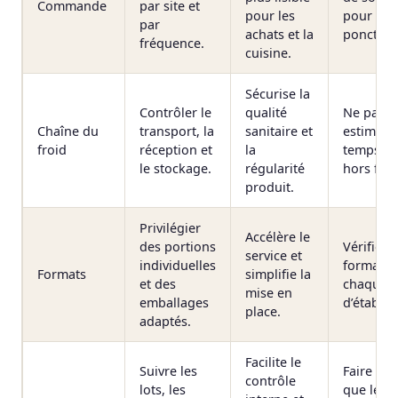
Commande
par site et
pour les
pour les 
par
achats et la
ponctuel
fréquence.
cuisine.
Sécurise la
Contrôler le
qualité
Ne pas s
Chaîne du
transport, la
sanitaire et
estimer l
froid
réception et
la
temps d’
le stockage.
régularité
hors froi
produit.
Privilégier
Accélère le
des portions
Vérifier 
service et
individuelles
format co
Formats
simplifie la
et des
chaque t
mise en
emballages
d’établis
place.
adaptés.
Facilite le
Suivre les
Faire en 
contrôle
lots, les
que le su