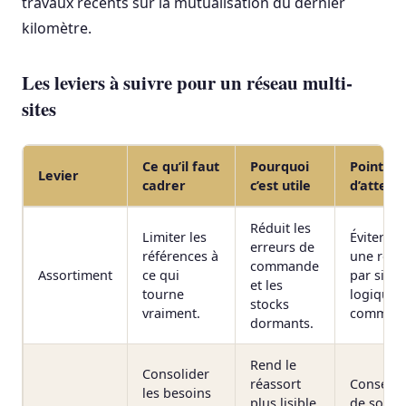
travaux récents sur la mutualisation du dernier
kilomètre.
Les leviers à suivre pour un réseau multi-
sites
Ce qu’il faut
Pourquoi
Point
Levier
cadrer
c’est utile
d’attent
Réduit les
Limiter les
Éviter d’
erreurs de
références à
une réfé
commande
Assortiment
ce qui
par site 
et les
tourne
logique
stocks
vraiment.
commun
dormants.
Rend le
Consolider
réassort
Conserve
les besoins
plus lisible
de soupl