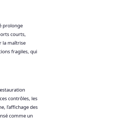
gé prolonge
sorts courts,
 la maîtrise
ions fragiles, qui
 restauration
es contrôles, les
e, l’affichage des
e pensé comme un