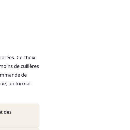
librées. Ce choix
 moins de cuillères
ecommande de
que, un format
et des