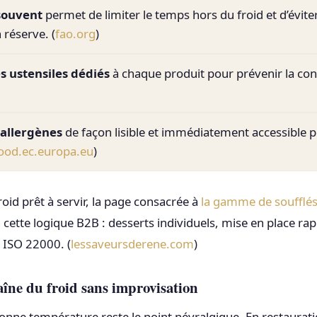
 souvent
permet de limiter le temps hors du froid et d’éviter
 réserve. (
fao.org
)
s ustensiles dédiés
à chaque produit pour prévenir la co
 allergènes
de façon lisible et immédiatement accessible po
ood.ec.europa.eu
)
oid prêt à servir, la page consacrée à
la gamme de soufflés
n cette logique B2B : desserts individuels, mise en place rap
e ISO 22000. (
lessaveursderene.com
)
aîne du froid sans improvisation
bonne température reste le point névralgique. En restaura