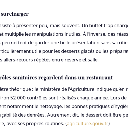
s surcharger
nsiste à présenter peu, mais souvent. Un buffet trop char
r et multiplie les manipulations inutiles. À l’inverse, des réas
s permettent de garder une belle présentation sans sacrifier
articulièrement utile pour les desserts glacés ou les préparat
 allers-retours répétés entre réserve et salle.
rôles sanitaires regardent dans un restaurant
d’être théorique : le ministère de l’Agriculture indique qu’en
ron 52 000 contrôles sont réalisés chaque année. Lors de c
ient notamment le nettoyage, les bonnes pratiques d’hygièn
traçabilité des denrées. Autrement dit, le dessert doit êtr
re, avec ses propres routines. (
agriculture.gouv.fr
)