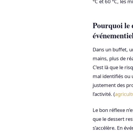
°C et 60 °C, les 
Pourquoi le d
événementie
Dans un buffet, u
mains, plus de réa
C’est là que le ri
mal identifiés ou
justement des pr
l’activité. (
agricul
Le bon réflexe n’e
que le dessert re
s’accélère. En évé