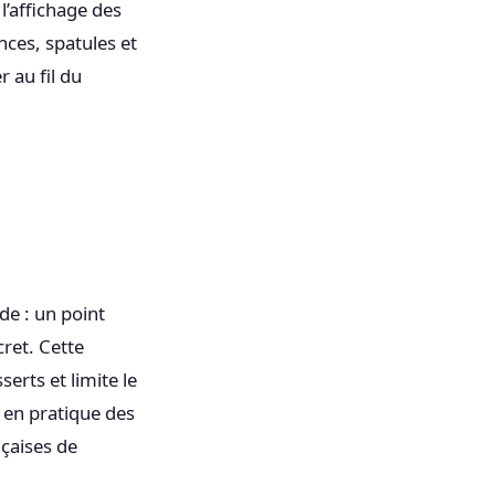
 l’affichage des
inces, spatules et
r au fil du
ide : un point
cret. Cette
erts et limite le
 en pratique des
nçaises de