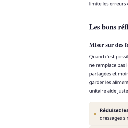
limite les erreurs
Les bons réfl
Miser sur des f
Quand c’est possib
ne remplace pas le
partagées et moi
garder les alimen
unitaire aide just
Réduisez le
dressages si