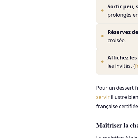
Sortir peu,
prolongés en
Réservez de
croisée.
Affichez les
les invités. (
f
Pour un dessert fr
servir
illustre bie
française certifié
Maîtriser la ch
Le maintien à la 