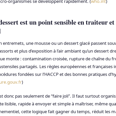
micro-organismes se développent rapidement. (
who.int
)
essert est un point sensible en traiteur et
l
n entremets, une mousse ou un dessert glacé passent souv
ssorts et plus d’exposition à l’air ambiant qu’un dessert dres
sque monte : contamination croisée, rupture de chaîne du fr
 ustensiles partagés. Les règles européennes et françaises
océdures fondées sur l’HACCP et des bonnes pratiques d’h
ture.gouv.fr
)
st donc pas seulement de “faire joli”. Il faut surtout organis
ste lisible, rapide à envoyer et simple à maîtriser, même q
nementiel, cette logique fait gagner du temps, réduit les m