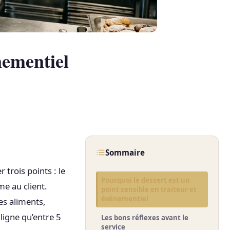
nementiel
Sommaire
 trois points : le
Pourquoi le dessert est un
e au client.
point sensible en traiteur et
événementiel
es aliments,
ligne qu’entre 5
Les bons réflexes avant le
service