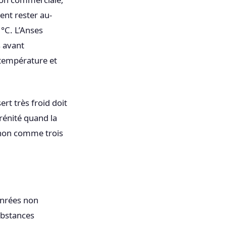
ent rester au-
°C. L’Anses
s avant
a température et
rt très froid doit
érénité quand la
t non comme trois
denrées non
ubstances