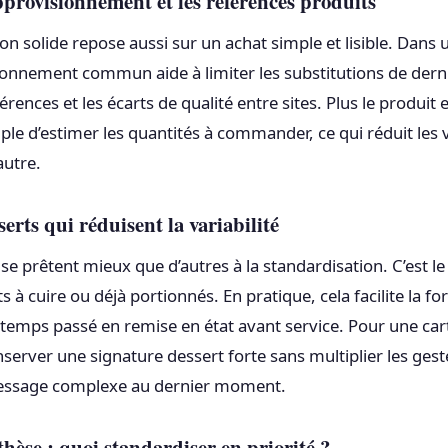
pprovisionnement et les références produits
on solide repose aussi sur un achat simple et lisible. Dans 
sionnement commun aide à limiter les substitutions de dern
érences et les écarts de qualité entre sites. Plus le produit 
mple d’estimer les quantités à commander, ce qui réduit les 
autre.
erts qui réduisent la variabilité
se prêtent mieux que d’autres à la standardisation. C’est l
ts à cuire ou déjà portionnés. En pratique, cela facilite la fo
e temps passé en remise en état avant service. Pour une cart
onserver une signature dessert forte sans multiplier les ges
essage complexe au dernier moment.
hèse : quoi standardiser en priorité ?