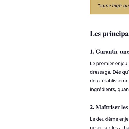
“same high-qua
Les principa
1. Garantir une
Le premier enjeu
dressage. Dès qu’
deux établissemen
ingrédients, quant
2. Maîtriser les
Le deuxième enjeu
peser sur les acha