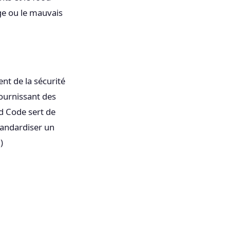
ge ou le mauvais
nt de la sécurité
fournissant des
d Code sert de
standardiser un
g
)