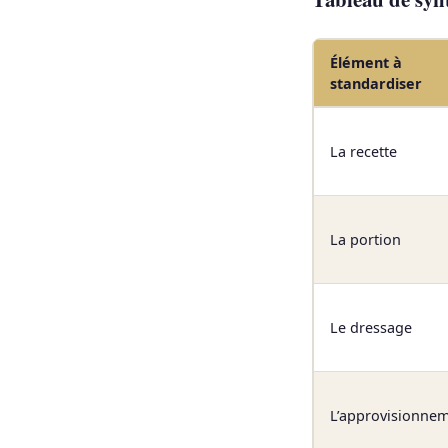
Élément à
standardiser
La recette
La portion
Le dressage
L’approvisionne