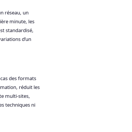
un réseau, un
ière minute, les
est standardisé,
variations d’un
e cas des formats
rmation, réduit les
e multi-sites,
tes techniques ni