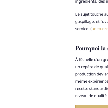
ingrédients, des i
Le sujet touche au
gaspillage, et l’o
service. (
unep.or
Pourquoi la 
À l’échelle d’un g
un repère de quali
production devient
même expérience d’
recette standardi
niveau de qualité