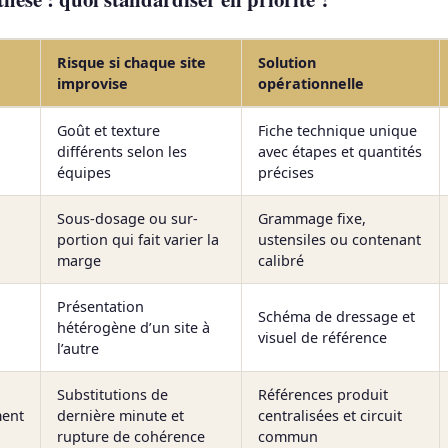
Risque si chaque site
Solution
improvise
opérationnelle
Goût et texture
Fiche technique unique
différents selon les
avec étapes et quantités
équipes
précises
Sous-dosage ou sur-
Grammage fixe,
portion qui fait varier la
ustensiles ou contenant
marge
calibré
Présentation
Schéma de dressage et
hétérogène d’un site à
visuel de référence
l’autre
Substitutions de
Références produit
ment
dernière minute et
centralisées et circuit
rupture de cohérence
commun