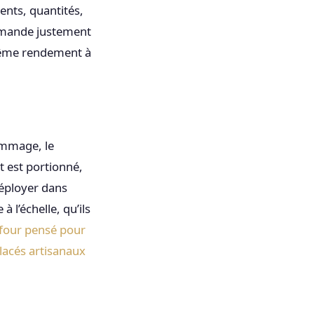
ients, quantités,
ommande justement
 même rendement à
rammage, le
rt est portionné,
déployer dans
à l’échelle, qu’ils
 four pensé pour
glacés artisanaux