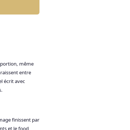
e portion, même
raissent entre
l écrit avec
s.
mage finissent par
nts et le food