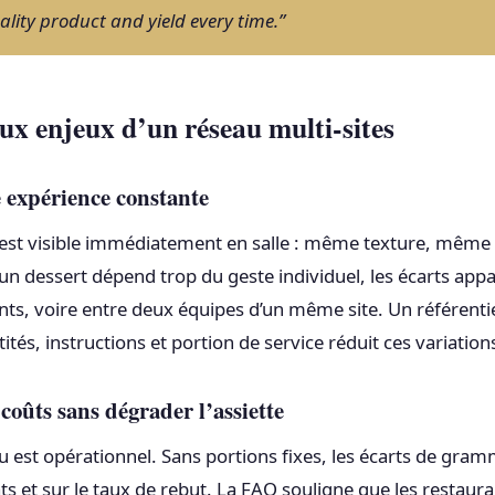
lity product and yield every time.”
ux enjeux d’un réseau multi-sites
 expérience constante
 est visible immédiatement en salle : même texture, mêm
un dessert dépend trop du geste individuel, les écarts appa
ts, voire entre deux équipes d’un même site. Un référentie
ités, instructions et portion de service réduit ces variation
 coûts sans dégrader l’assiette
 est opérationnel. Sans portions fixes, les écarts de gram
ts et sur le taux de rebut. La FAO souligne que les restaura