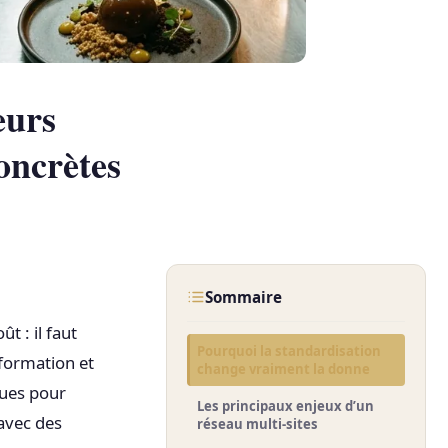
eurs
concrètes
Sommaire
t : il faut
Pourquoi la standardisation
 formation et
change vraiment la donne
çues pour
Les principaux enjeux d’un
avec des
réseau multi-sites