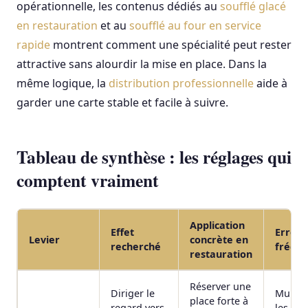
opérationnelle, les contenus dédiés au
soufflé glacé
en restauration
et au
soufflé au four en service
rapide
montrent comment une spécialité peut rester
attractive sans alourdir la mise en place. Dans la
même logique, la
distribution professionnelle
aide à
garder une carte stable et facile à suivre.
Tableau de synthèse : les réglages qui
comptent vraiment
Application
Effet
Erreur
Levier
concrète en
recherché
fréqu
restauration
Réserver une
Diriger le
Multipl
place forte à
regard vers
les