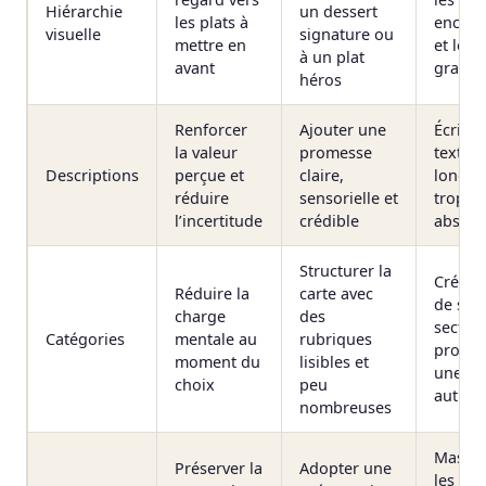
Hiérarchie
un dessert
les plats à
encadr
visuelle
signature ou
mettre en
et les e
à un plat
avant
graphi
héros
Renforcer
Ajouter une
Écrire 
la valeur
promesse
textes 
Descriptions
perçue et
claire,
longs 
réduire
sensorielle et
trop
l’incertitude
crédible
abstrai
Structurer la
Créer 
Réduire la
carte avec
de sou
charge
des
sectio
Catégories
mentale au
rubriques
proche
moment du
lisibles et
unes d
choix
peu
autres
nombreuses
Masqu
Préserver la
Adopter une
les pri