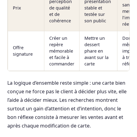
perception
présentation
sans
Prix
de qualité
stable et
mesur
et de
testée sur
l’impac
cohérence
son public
réel
Créer un
Mettre un
Donner
repère
dessert
même
Offre
mémorable
phare en
import
signature
et facile à
avant sur la
à trop
commander
carte
référe
La logique d’ensemble reste simple : une carte bien
conçue ne force pas le client à décider plus vite, elle
l’aide à décider mieux. Les recherches montrent
surtout un gain d’attention et d’intention, donc le
bon réflexe consiste à mesurer les ventes avant et
après chaque modification de carte.