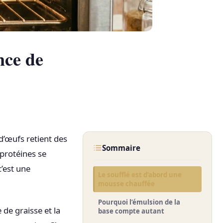
nce de
d’œufs retient des
Sommaire
 protéines se
c’est une
Le soufflé est d’abord une
mousse chauffée
Pourquoi l’émulsion de la
 de graisse et la
base compte autant