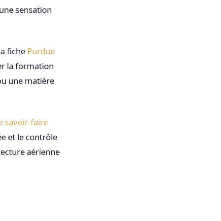
 une sensation
La fiche
Purdue
er la formation
 ou une matière
e savoir-faire
ée et le contrôle
tecture aérienne