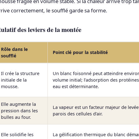
usse fragile en volume stable. Si la chaleur arrive trop ta
rrive correctement, le soufflé garde sa forme.
ulatif des leviers de la montée
Rôle dans le
Point clé pour la stabilité
soufflé
Il crée la structure
Un blanc foisonné peut atteindre environ
initiale de la
volume initial; l’adsorption des protéines 
mousse.
eau est déterminante.
Elle augmente la
La vapeur est un facteur majeur de levée
pression dans les
parois des cellules d’air.
bulles au four.
Elle solidifie les
La gélification thermique du blanc dém