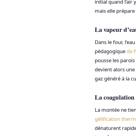
initial quand l’ai
mais elle prépare 
La vapeur d’eau
Dans le four, l’e
pédagogique
de P
pousse les parois 
devient alors une 
gaz généré à la c
La coagulation
La montée ne tien
gélification ther
dénaturent rapide