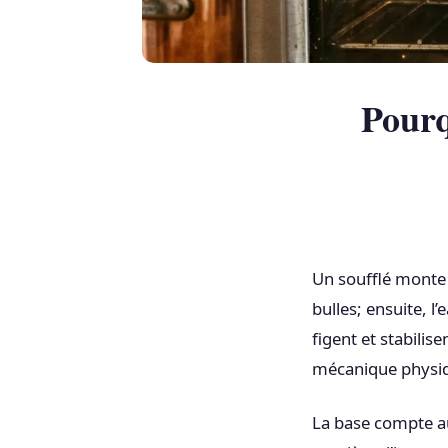
Pourq
Un soufflé monte 
bulles; ensuite, l
figent et stabilis
mécanique physiq
La base compte aut