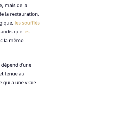
e, mais de la
e la restauration,
ogique,
les soufflés
 tandis que
les
vec la même
si dépend d’une
et tenue au
e qui a une vraie