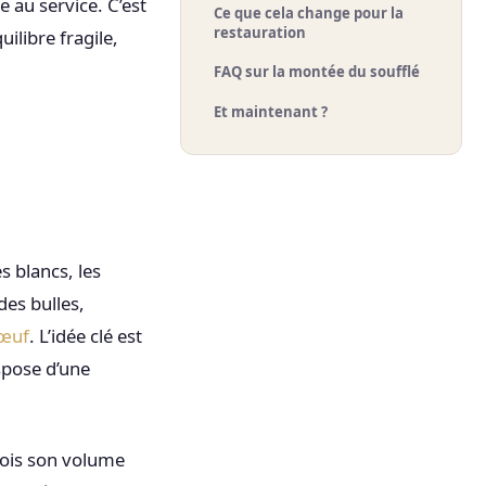
e au service. C’est
Ce que cela change pour la
restauration
ilibre fragile,
FAQ sur la montée du soufflé
Et maintenant ?
s blancs, les
des bulles,
’œuf
. L’idée clé est
ispose d’une
 fois son volume