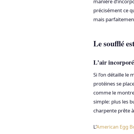
manière d’incorpor
précisément ce qui
mais parfaitement
Le soufflé e
L’air incorporé
Si l’on détaille l
protéines se place
comme le montr
simple: plus les b
charpente prête à
L’
American Egg B