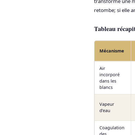
transforme une mo
retombe; si elle a
Tableau récapit
Mécanisme
Air
incorporé
dans les
blancs
Vapeur
d’eau
Coagulation
des