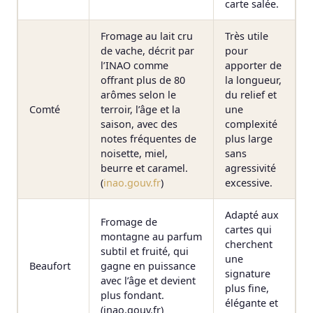
carte salée.
Fromage au lait cru
Très utile
de vache, décrit par
pour
l’INAO comme
apporter de
offrant plus de 80
la longueur,
arômes selon le
du relief et
Comté
terroir, l’âge et la
une
saison, avec des
complexité
notes fréquentes de
plus large
noisette, miel,
sans
beurre et caramel.
agressivité
(
inao.gouv.fr
)
excessive.
Adapté aux
Fromage de
cartes qui
montagne au parfum
cherchent
subtil et fruité, qui
une
Beaufort
gagne en puissance
signature
avec l’âge et devient
plus fine,
plus fondant.
élégante et
(inao.gouv.fr)