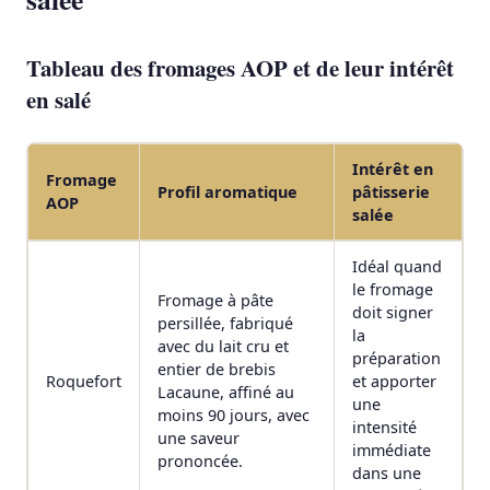
Tableau des fromages AOP et de leur intérêt
en salé
Intérêt en
Fromage
Profil aromatique
pâtisserie
AOP
salée
Idéal quand
le fromage
Fromage à pâte
doit signer
persillée, fabriqué
la
avec du lait cru et
préparation
entier de brebis
Roquefort
et apporter
Lacaune, affiné au
une
moins 90 jours, avec
intensité
une saveur
immédiate
prononcée.
dans une