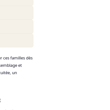
r ces familles dès
assemblage et
cuitée, un
t