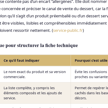
e se contente pas d’un encart “allergènes”. Elle doit nomme
concernée et préciser le canal de vente du dessert, car la 
elon qu’il s’agit d’un produit préemballé ou d’un dessert serv
 être visibles, lisibles et compréhensibles immédiatement ; 
 doivent ressortir nettement. (
service-public.fr
)
e pour structurer la fiche technique
Ce qu’il faut indiquer
Pourquoi c’est util
Le nom exact du produit et sa version
Évite les confusions
commerciale.
proches ou variante
La liste complète, y compris les
Permet de repérer l
éléments composés et les ajouts de
cachés dans les base
service.
décors.