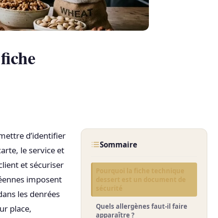
 fiche
mettre d’identifier
Sommaire
arte, le service et
lient et sécuriser
Pourquoi la fiche technique
opéennes imposent
dessert est un document de
sécurité
dans les denrées
Quels allergènes faut-il faire
ur place,
apparaître ?