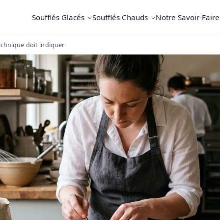
Soufflés Glacés
Soufflés Chauds
Notre Savoir-Faire
technique doit indiquer