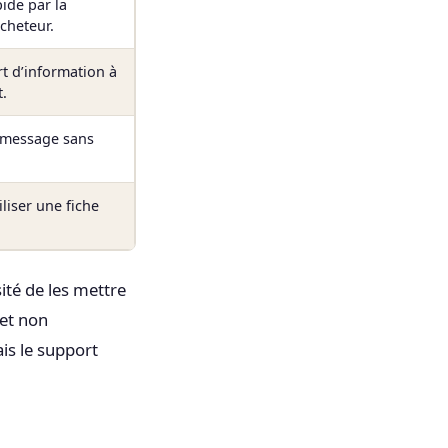
pide par la
acheteur.
t d’information à
t.
 message sans
iliser une fiche
sité de les mettre
 et non
is le support