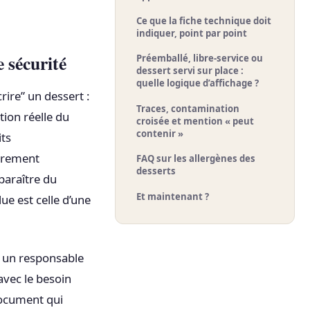
Ce que la fiche technique doit
indiquer, point par point
 sécurité
Préemballé, libre-service ou
dessert servi sur place :
quelle logique d’affichage ?
ire” un dessert :
Traces, contamination
ition réelle du
croisée et mention « peut
contenir »
its
ièrement
FAQ sur les allergènes des
desserts
paraître du
Et maintenant ?
ue est celle d’une
u un responsable
avec le besoin
 document qui